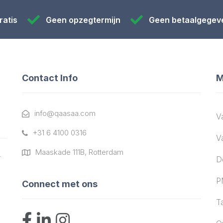
ratis
Geen opzegtermijn
Geen betaalgegev
Contact Info
M
info@qaasaa.com
V
+31 6 4100 0316
V
Maaskade 111B, Rotterdam
r
D
P
Connect met ons
T