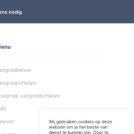
ens nodig
enu
astgoedbeheer
astgoedsoftware
oelgroep vastgoedsoftware
MS
arieven
Wij gebruiken cookies op deze
website om je het beste van
dienst te kunnen zijn. Door te