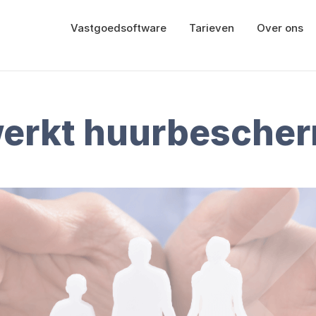
Vastgoedsoftware
Tarieven
Over ons
erkt huurbesche