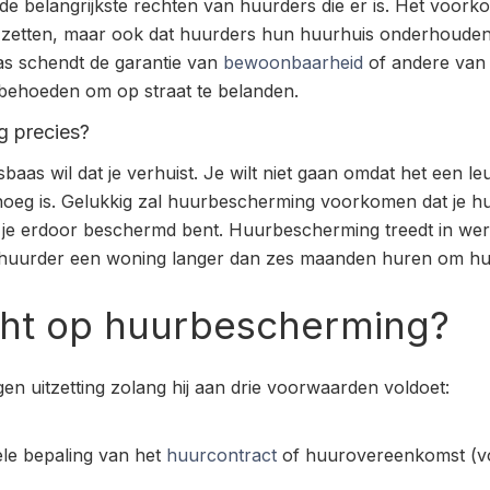
e belangrijkste rechten van huurders die er is. Het voork
zetten, maar ook dat huurders hun huurhuis onderhouden en
as schendt de garantie van
bewoonbaarheid
of andere van 
behoeden om op straat te belanden.
g precies?
baas wil dat je verhuist. Je wilt niet gaan omdat het een le
noeg is. Gelukkig zal huurbescherming voorkomen dat je hu
ng je erdoor beschermd bent. Huurbescherming treedt in we
 huurder een woning langer dan zes maanden huren om huu
cht op huurbescherming?
en uitzetting zolang hij aan drie voorwaarden voldoet:
ele bepaling van het
huurcontract
of huurovereenkomst (vo